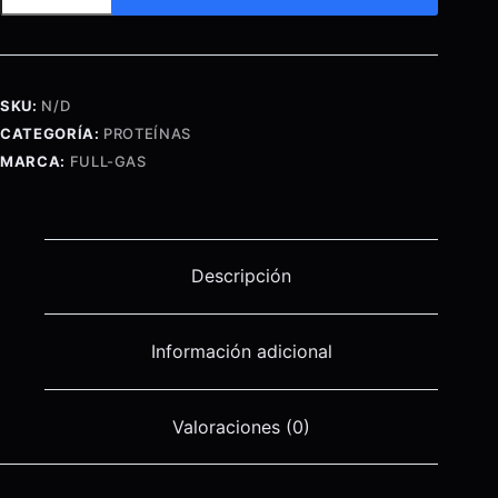
Whey
Concentrate
-
1,8kg
SKU:
N/D
cantidad
CATEGORÍA:
PROTEÍNAS
MARCA:
FULL-GAS
Descripción
Información adicional
Valoraciones (0)