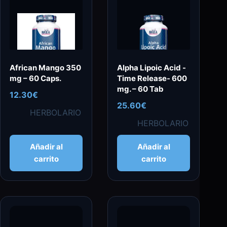
African Mango 350
Alpha Lipoic Acid -
mg – 60 Caps.
Time Release- 600
mg. – 60 Tab
12.30
€
25.60
€
HERBOLARIO
HERBOLARIO
Añadir al
Añadir al
carrito
carrito