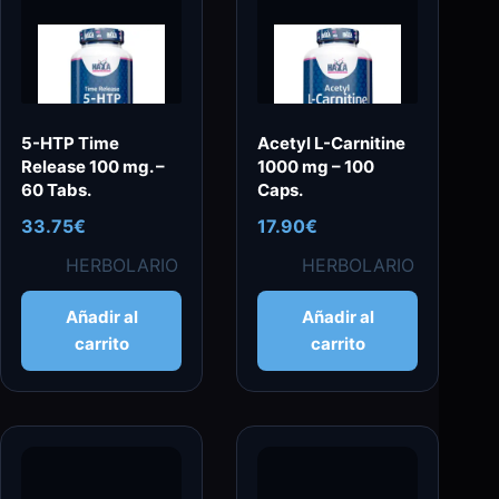
pueden
pueden
elegir
elegir
en
en
la
la
página
página
5-HTP Time
Acetyl L-Carnitine
de
de
Release 100 mg. –
1000 mg – 100
producto
producto
60 Tabs.
Caps.
33.75
€
17.90
€
HERBOLARIO
HERBOLARIO
Añadir al
Añadir al
carrito
carrito