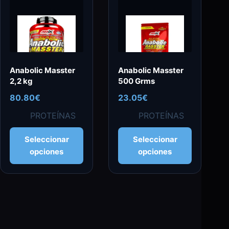
Anabolic Masster
Anabolic Masster
2,2 kg
500 Grms
80.80
€
23.05
€
PROTEÍNAS
PROTEÍNAS
Este
Este
Seleccionar
Seleccionar
producto
producto
opciones
opciones
tiene
tiene
múltiples
múltiples
variantes.
variantes.
Las
Las
opciones
opciones
se
se