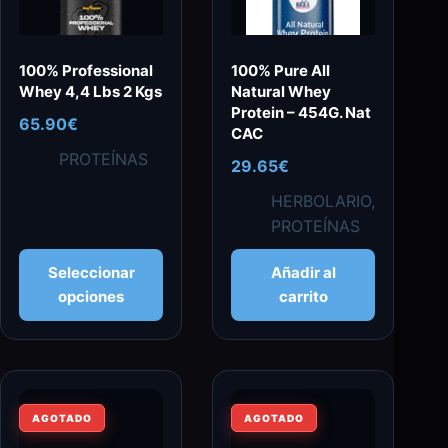
en
la
página
100% Professional
100% Pure All
de
Whey 4,4 Lbs 2 Kgs
Natural Whey
producto
Protein – 454G. Nat
65.90
€
CAC
PROTEÍNAS
29.65
€
HERBOLARIO
,
PROTEÍNAS
Este
Seleccionar
Añadir al
producto
opciones
carrito
tiene
múltiples
variantes.
Las
opciones
AGOTADO
AGOTADO
se