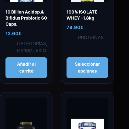
10 Billion Acidop.&
100% ISOLATE
Bifidus Probiotic 60
WHEY -1,8kg
Caps.
79.90
€
12.60
€
PROTEÍNAS
CATEGORÍAS
,
HERBOLARIO
Este
Añadir al
Seleccionar
producto
carrito
opciones
tiene
múltiples
variantes.
Las
opciones
se
pueden
elegir