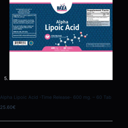
Alpha Lipoic Acid -Time Release- 600 mg. – 60 Tab
25.60
€