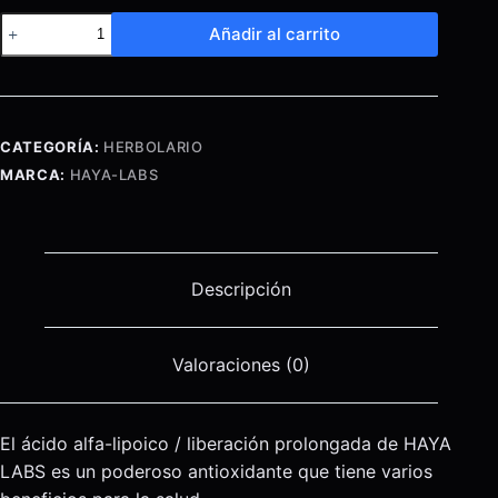
Alpha
Añadir al carrito
Lipoic
Acid
-
Time
CATEGORÍA:
HERBOLARIO
Release-
MARCA:
HAYA-LABS
600
mg.
-
60
Descripción
Tab
cantidad
Valoraciones (0)
El ácido alfa-lipoico / liberación prolongada de HAYA
LABS es un poderoso antioxidante que tiene varios