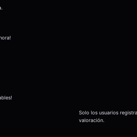
.
hora!
ables!
Solo los usuarios regis
valoración.