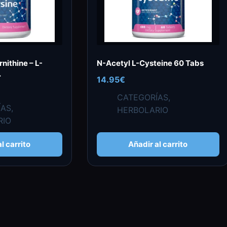
nithine – L-
N-Acetyl L-Cysteine 60 Tabs
.
14.95
€
CATEGORÍAS
,
ÍAS
,
HERBOLARIO
RIO
l carrito
Añadir al carrito