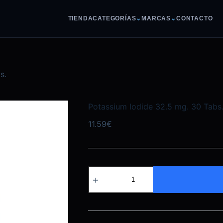
TIENDA
CATEGORÍAS
⌄
MARCAS
⌄
CONTACTO
s.
Potassium Iodide 32.5 mg. 30 Tabs
11.59
€
Potassium
Iodide
32.5
mg.
30