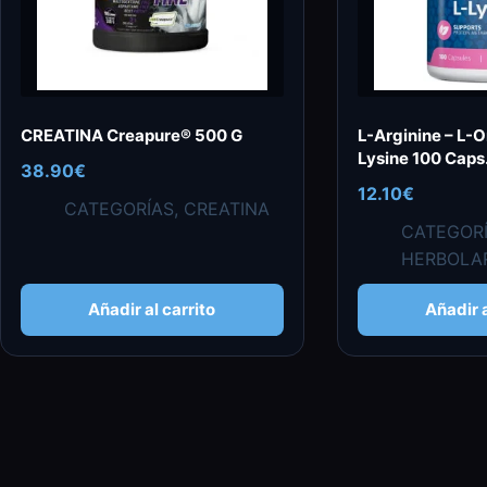
CREATINA Creapure® 500 G
L-Arginine – L-Or
Lysine 100 Caps
38.90
€
12.10
€
CATEGORÍAS
,
CREATINA
CATEGOR
HERBOLA
Añadir al carrito
Añadir a