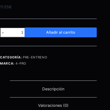
11.55
€
Beta
Añadir al carrito
Alanine
200
Grms
cantidad
CATEGORÍA:
PRE-ENTRENO
MARCA:
4-PRO
Descripción
Valoraciones (0)