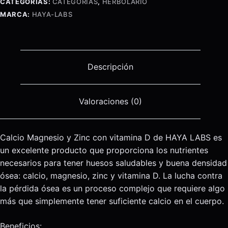
CATEGORÍAS:
CATEGORÍAS
,
HERBOLARIO
Vitamin
MARCA:
HAYA-LABS
D
90
Tabs.
cantidad
Descripción
Valoraciones (0)
Calcio Magnesio y Zinc con vitamina D de HAYA LABS es
un excelente producto que proporciona los nutrientes
necesarios para tener huesos saludables y buena densidad
ósea: calcio, magnesio, zinc y vitamina D. La lucha contra
la pérdida ósea es un proceso complejo que requiere algo
más que simplemente tener suficiente calcio en el cuerpo.
Beneficios: