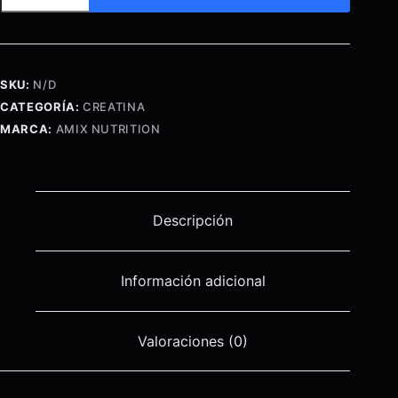
Monohydrate
Drink
360
Grms
SKU:
N/D
cantidad
CATEGORÍA:
CREATINA
MARCA:
AMIX NUTRITION
Descripción
Información adicional
Valoraciones (0)