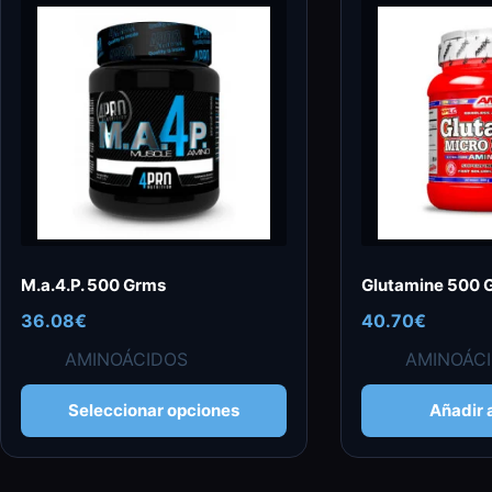
M.a.4.P. 500 Grms
Glutamine 500 
36.08
€
40.70
€
AMINOÁCIDOS
AMINOÁC
Este
Seleccionar opciones
Añadir a
producto
tiene
múltiples