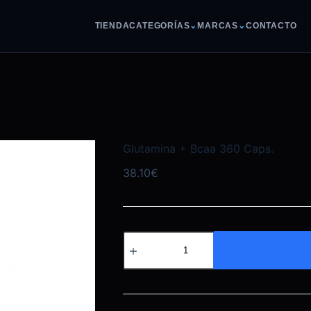
TIENDA
CATEGORÍAS
⌄
MARCAS
⌄
CONTACTO
Glutamina + Bcaa 360 Caps.
38.10
€
Glutamina
+
Bcaa
360
Caps.