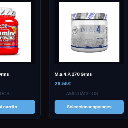
Grms
M.a.4.P. 270 Grms
26.55
€
IDOS
AMINOÁCIDOS
Este
l carrito
Seleccionar opciones
producto
tiene
múltiples