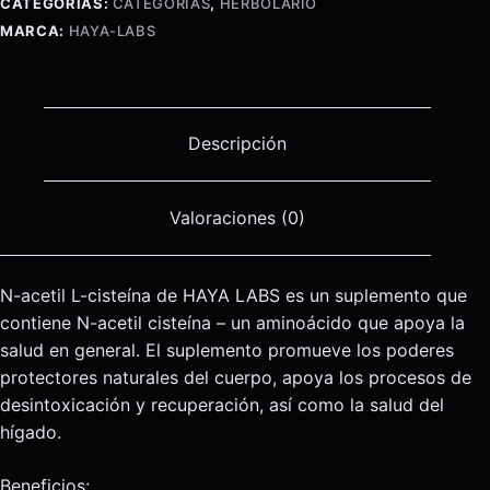
CATEGORÍAS:
CATEGORÍAS
,
HERBOLARIO
Tabs
MARCA:
HAYA-LABS
cantidad
Descripción
Valoraciones (0)
N-acetil L-cisteína de HAYA LABS es un suplemento que
contiene N-acetil cisteína – un aminoácido que apoya la
salud en general. El suplemento promueve los poderes
protectores naturales del cuerpo, apoya los procesos de
desintoxicación y recuperación, así como la salud del
hígado.
Beneficios: