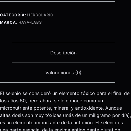
-
Yeast
CATEGORÍA:
HERBOLARIO
Free-
MARCA:
HAYA-LABS
100
mcg.
-
120
Descripción
Cap
cantidad
Valoraciones (0)
El selenio se consideró un elemento tóxico para el final de
los años 50, pero ahora se le conoce como un
micronutriente potente, mineral y antioxidante. Aunque
altas dosis son muy tóxicas (más de un miligramo por día),
es un elemento importante de la nutrición. El selenio es
una parte esencial de la enzima antioxidante glutatión