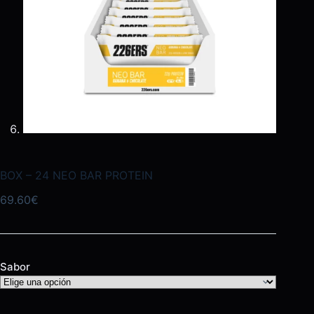
BOX – 24 NEO BAR PROTEIN
69.60
€
Sabor