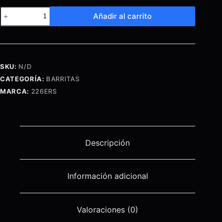
BOX
Añadir al carrito
–
24
NEO
BAR
SKU:
N/D
PROTEIN
CATEGORÍA:
BARRITAS
cantidad
MARCA:
226ERS
Descripción
Información adicional
Valoraciones (0)