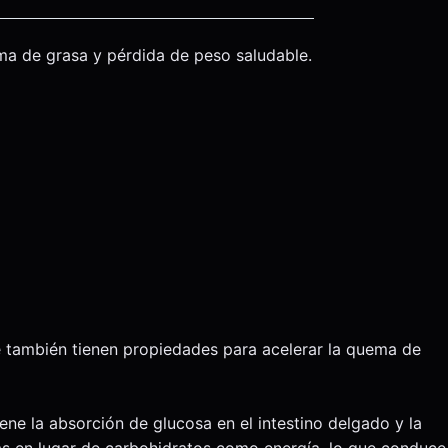
ma de grasa y pérdida de peso saludable.
e también tienen propiedades para acelerar la quema de
ne la absorción de glucosa en el intestino delgado y la
as en lugar de carbohidratos como energía, lo que conduce