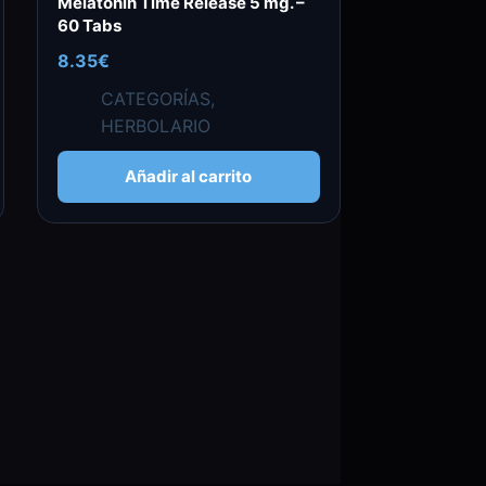
Melatonin Time Release 5 mg. –
60 Tabs
8.35
€
CATEGORÍAS
,
HERBOLARIO
Añadir al carrito