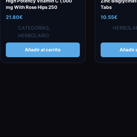
High Potency Vitamin C 1,000
Zinc Bisglycina
mg With Rose Hips 250
Tabs
21.80
€
10.55
€
CATEGORÍAS
,
HERBOLA
HERBOLARIO
Añadir al carrito
Añadir a