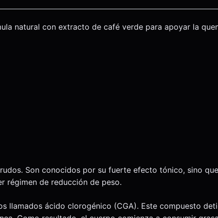
la natural con extracto de café verde para apoyar la que
rudos. Son conocidos por su fuerte efecto tónico, sino qu
er régimen de reducción de peso.
cos llamados ácido clorogénico (CGA). Este compuesto detie
uínea. Como resultado, el cuerpo comienza a consumir gras