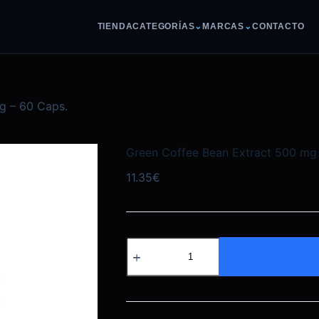
TIENDA
CATEGORÍAS
⌄
MARCAS
⌄
CONTACTO
g – 60 Caps.
Green Coffee Bean Extract 500 mg
11.35
€
Green
Coffee
Bean
Extract
500