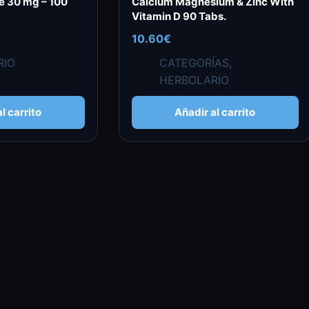
te 30 mg – 100
Calcium Magnesium & Zinc With
Vitamin D 90 Tabs.
10.60
€
RIO
CATEGORÍAS
,
HERBOLARIO
l carrito
Añadir al carrito