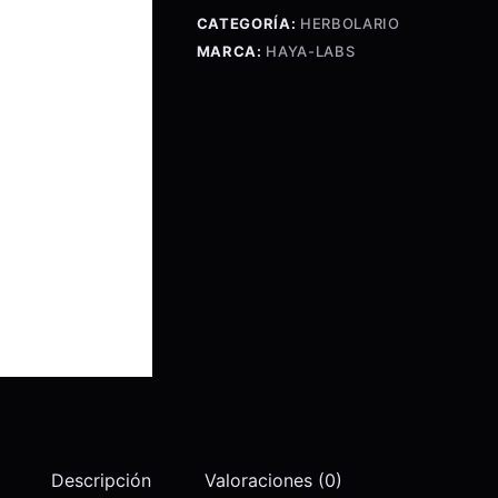
mg
CATEGORÍA:
HERBOLARIO
-
MARCA:
HAYA-LABS
60
Caps.
cantidad
Descripción
Valoraciones (0)